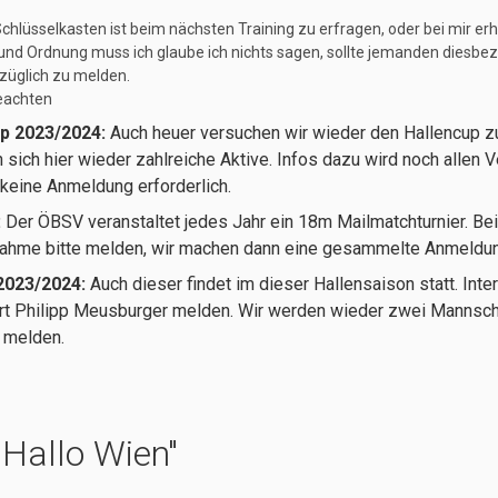
chlüsselkasten ist beim nächsten Training zu erfragen, oder bei mir erhä
und Ordnung muss ich glaube ich nichts sagen, sollte jemanden diesbez
rzüglich zu melden.
eachten
up 2023/2024:
Auch heuer versuchen wir wieder den Hallencup zu
n sich hier wieder zahlreiche Aktive. Infos dazu wird noch allen 
 keine Anmeldung erforderlich.
:
Der ÖBSV veranstaltet jedes Jahr ein 18m Mailmatchturnier. Bei
ahme bitte melden, wir machen dann eine gesammelte Anmeldu
2023/2024:
Auch dieser findet im dieser Hallensaison statt. Int
rt Philipp Meusburger melden. Wir werden wieder zwei Mannsch
 melden.
Hallo Wien"