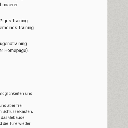
f unserer
ßiges Training
gemeines Training
Jugendtraining
der Homepage),
möglichkeiten sind
nd aber frei.
m Schlüsselkasten,
er das Gebäude
nd die Türe wieder