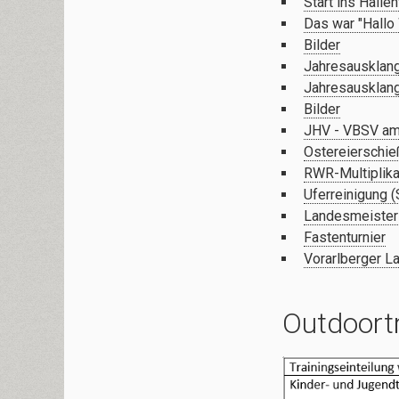
Start ins Hallen
Das war "Hallo
Bilder
Jahresausklan
Jahresausklan
Bilder
JHV - VBSV am
Ostereierschi
RWR-Multiplika
Uferreinigung 
Landesmeisters
Fastenturnier
Vorarlberger L
Outdoort