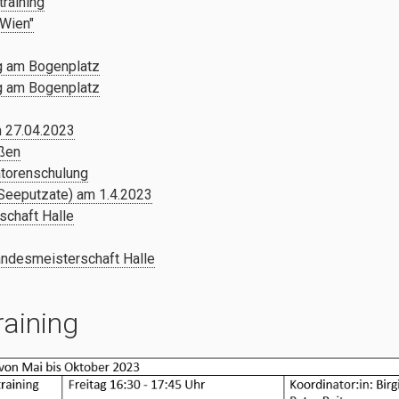
training
 Wien"
g am Bogenplatz
g am Bogenplatz
 27.04.2023
eßen
torenschulung
(Seeputzate) am 1.4.2023
chaft Halle
andesmeisterschaft Halle
raining