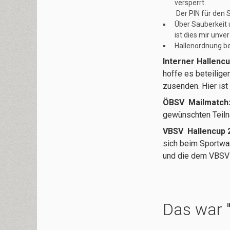
versperrt.
Der PIN für den S
Über Sauberkeit 
ist dies mir unve
Hallenordnung b
Interner Hallenc
hoffe es beteilige
zusenden. Hier ist
ÖBSV Mailmatch
gewünschten Teiln
VBSV Hallencup 
sich beim Sportwa
und die dem VBSV
Das war "