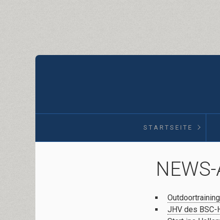
STARTSEITE
NEWS-
Outdoortraining
JHV des BSC-H