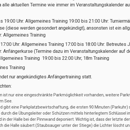
 ja alle aktuellen Termine wie immer im Veranstaltungskalender au
is 19:00 Uhr: Allgemeines Training 19:00 bis 21:00 Uhr: Turniermä
se (diese werden gesondert angekündigt), ansonsten ist ein all
r: Allgemeines Training
17:00 Uhr: Allgemeines Training 17:00 bis 18:00 Uhr: Betreutes 
hr: Anfängerkurse (Termine dazu im Veranstaltungskalender auf 
allgemeines Training 19:00 bis 22:00 Uhr; 18m Training
nes Training
indet nur angekündigtes Anfängertraining statt.
chten:
ist nur eine eingeschränkte Parkmöglichkeit vorhanden, weitere Park
am See.
 gibt eine Parkplatzbewirtschaftung, die ersten 90 Minuten (Parkuhr) si
 durch die Übungsleiter oder Schützen mittels hinterlegtem Schlüssel i
d in der Halle bei der Pinnwand deponiert. Wichtig ist, dass der letzte d
ich die Halle säubert (Staubsauger unter der Stiege) die Lichter löscht u